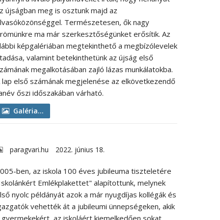
z újságban meg is osztunk majd az
lvasóközönséggel. Természetesen, ők nagy
römünkre ma már szerkesztőségünket erősítik. Az
lábbi képgalériában megtekinthető a megbízólevelek
tadása, valamint betekinthetünk az újság első
zámának megalkotásában zajló lázas munkálatokba.
 lap első számának megjelenése az elkövetkezendő
anév őszi időszakában várható.
Galéria...
paragvari.hu
2022. június 18.
005-ben, az iskola 100 éves jubileuma tiszteletére
Iskolánkért Emlékplakettet" alapítottunk, melynek
lső nyolc példányát azok a már nyugdíjas kollégák és
gazgatók vehették át a jubileumi ünnepségeken, akik
 gyermekekért, az iskoláért kiemelkedően sokat