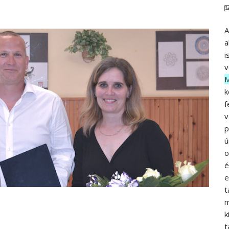
A
a
i
v
M
k
f
v
p
ú
o
é
e
t
m
k
t