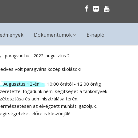
redmények
Dokumentumok
E-napló
paragvari.hu
2022. augusztus 2.
edves volt paragváris középiskolások!
Augusztus 12-én
10:00 órától - 12:00 óráig
zeretettel fogadunk némi segítséget a tankönyvek
zétosztása és adminisztrálása terén.
ermészetesen az elvégzett munkát igazoljuk.
egítségeteket előre is köszönjük!