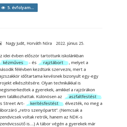
5. évfolyam...
Nagy Judit, Horváth Nóra
2022. június 25.
z idei évben először tartottunk iskolánkban
kézműves
- és
rajztábort
, melyet a
ásodik félévben kezdtünk szervezni, mert a
ajzszakkör időtartama kevésnek bizonyult egy-egy
rojekt elkészítésére. Olyan technikákkal is
egismerkedtek a gyerekek, amikkel a rajzórákon
em találkozhattak. Különösen az
aszfaltfestést
s Street Art-
kerítésfestést
élvezték, no meg a
áborzáró „retro szenyópartit”. (Nemcsak a
zendvicsek voltak retrók, hanem az NDK-s
zendvicssütő is….) A tábor végén a gyerekek már