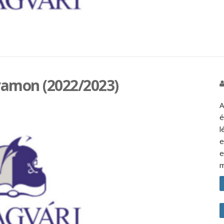
lyamon (2022/2023)
A
é
l
e
e
m