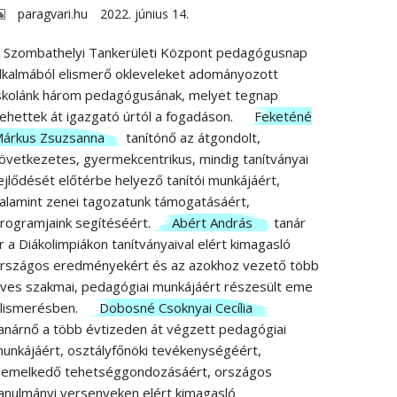
paragvari.hu
2022. június 14.
 Szombathelyi Tankerületi Központ pedagógusnap
lkalmából elismerő okleveleket adományozott
skolánk három pedagógusának, melyet tegnap
ehettek át igazgató úrtól a fogadáson.
Feketéné
árkus Zsuzsanna
tanítónő az átgondolt,
övetkezetes, gyermekcentrikus, mindig tanítványai
ejlődését előtérbe helyező tanítói munkájáért,
alamint zenei tagozatunk támogatásáért,
rogramjaink segítéséért.
Abért András
tanár
r a Diákolimpiákon tanítványaival elért kimagasló
rszágos eredményekért és az azokhoz vezető több
ves szakmai, pedagógiai munkájáért részesült eme
lismerésben.
Dobosné Csoknyai Cecília
anárnő a több évtizeden át végzett pedagógiai
unkájáért, osztályfőnöki tevékenységéért,
iemelkedő tehetséggondozásáért, országos
anulmányi versenyeken elért kimagasló