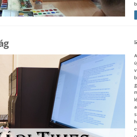
b
ság
A
ú
v
b
g
m
l
a
s
h
c
o