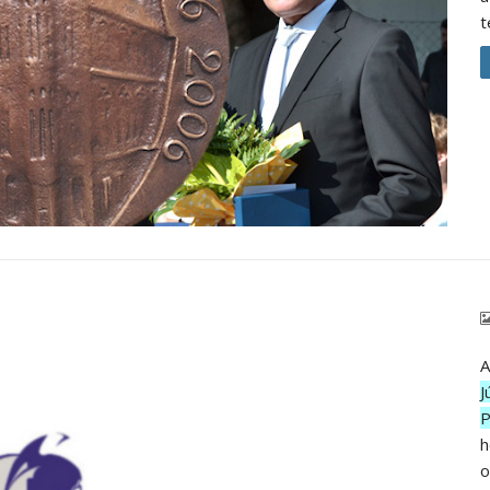
t
A
J
P
h
o