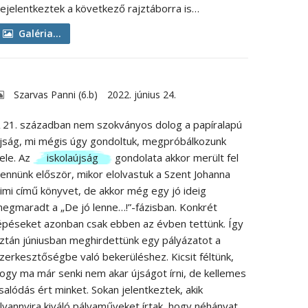
ejelentkeztek a következő rajztáborra is…
Galéria...
Szarvas Panni (6.b)
2022. június 24.
 21. században nem szokványos dolog a papíralapú
jság, mi mégis úgy gondoltuk, megpróbálkozunk
ele. Az
iskolaújság
gondolata akkor merült fel
ennünk először, mikor elolvastuk a Szent Johanna
imi című könyvet, de akkor még egy jó ideig
egmaradt a „De jó lenne…!”-fázisban. Konkrét
épéseket azonban csak ebben az évben tettünk. Így
ztán júniusban meghirdettünk egy pályázatot a
zerkesztőségbe való bekerüléshez. Kicsit féltünk,
ogy ma már senki nem akar újságot írni, de kellemes
salódás ért minket. Sokan jelentkeztek, akik
lyannyira kiváló pályaműveket írtak, hogy néhányat