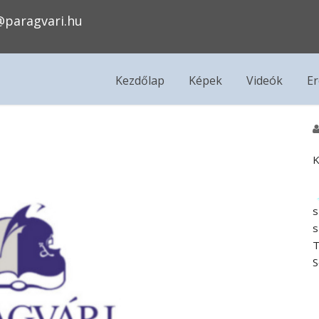
@paragvari.hu
Kezdőlap
Képek
Videók
E
K
s
s
T
S