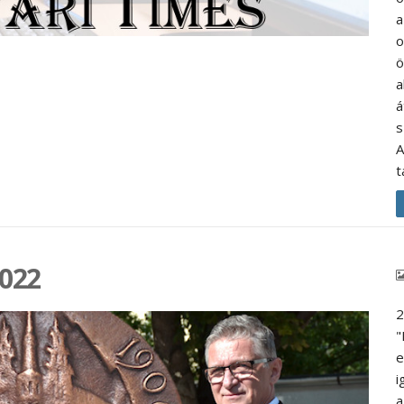
a
o
ö
a
á
s
A
t
2022
2
"
e
i
a