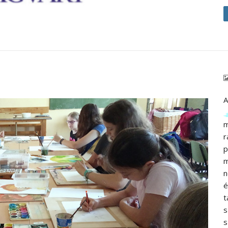
A
m
r
p
m
n
é
t
s
s