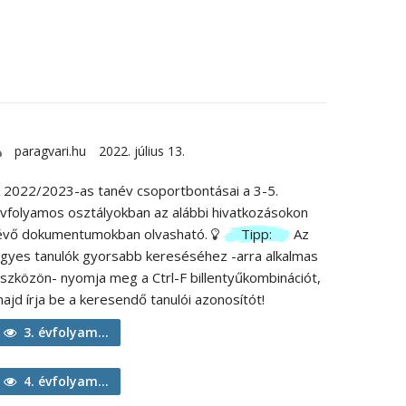
paragvari.hu
2022. július 13.
 2022/2023-as tanév csoportbontásai a 3-5.
vfolyamos osztályokban az alábbi hivatkozásokon
évő dokumentumokban olvasható.
Tipp:
Az
gyes tanulók gyorsabb kereséséhez -arra alkalmas
szközön- nyomja meg a Ctrl-F billentyűkombinációt,
ajd írja be a keresendő tanulói azonosítót!
3. évfolyam...
4. évfolyam...