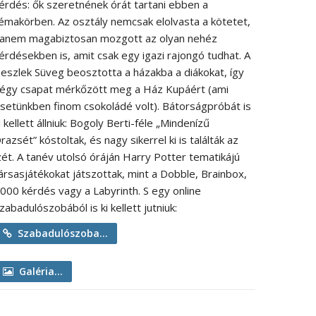
érdés: ők szeretnének órát tartani ebben a
émakörben. Az osztály nemcsak elolvasta a kötetet,
anem magabiztosan mozgott az olyan nehéz
érdésekben is, amit csak egy igazi rajongó tudhat. A
eszlek Süveg beosztotta a házakba a diákokat, így
égy csapat mérkőzött meg a Ház Kupáért (ami
setünkben finom csokoládé volt). Bátorságpróbát is
i kellett állniuk: Bogoly Berti-féle „Mindenízű
razsét” kóstoltak, és nagy sikerrel ki is találták az
zét. A tanév utolsó óráján Harry Potter tematikájú
ársasjátékokat játszottak, mint a Dobble, Brainbox,
000 kérdés vagy a Labyrinth. S egy online
zabadulószobából is ki kellett jutniuk:
Szabadulószoba...
Galéria...