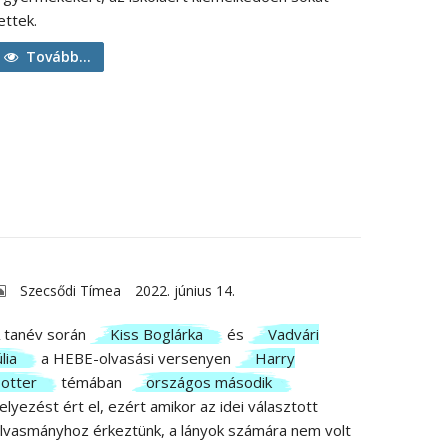
ettek.
Tovább...
Szecsődi Tímea
2022. június 14.
 tanév során
Kiss Boglárka
és
Vadvári
úlia
a HEBE-olvasási versenyen
Harry
otter
témában
országos második
elyezést ért el, ezért amikor az idei választott
lvasmányhoz érkeztünk, a lányok számára nem volt