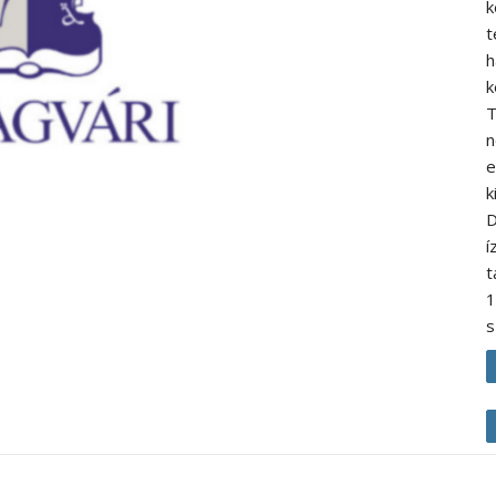
k
t
h
k
T
n
e
k
D
í
t
1
s