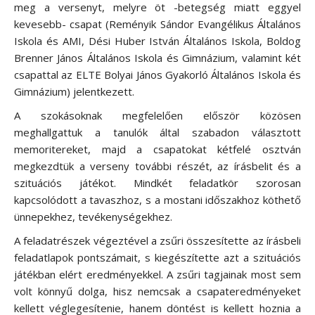
meg a versenyt, melyre öt -betegség miatt eggyel
kevesebb- csapat (Reményik Sándor Evangélikus Általános
Iskola és AMI, Dési Huber István Általános Iskola, Boldog
Brenner János Általános Iskola és Gimnázium, valamint két
csapattal az ELTE Bolyai János Gyakorló Általános Iskola és
Gimnázium) jelentkezett.
A szokásoknak megfelelően először közösen
meghallgattuk a tanulók által szabadon választott
memoritereket, majd a csapatokat kétfelé osztván
megkezdtük a verseny további részét, az írásbelit és a
szituációs játékot. Mindkét feladatkör szorosan
kapcsolódott a tavaszhoz, s a mostani időszakhoz köthető
ünnepekhez, tevékenységekhez.
A feladatrészek végeztével a zsűri összesítette az írásbeli
feladatlapok pontszámait, s kiegészítette azt a szituációs
játékban elért eredményekkel. A zsűri tagjainak most sem
volt könnyű dolga, hisz nemcsak a csapateredményeket
kellett véglegesítenie, hanem döntést is kellett hoznia a