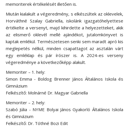
memoriterek értékelését illetően is.
Miután kialakult a végeredmény, s elkészültek az oklevelek,
Horváthné Szalay Gabriella, iskolánk igazgatóhelyettese
értékelte a versenyt, majd kihirdette a helyezetteket, akik
az elismerő oklevél mellé ajándékot, jutalomkönyvet is
kaptak emlékül. Természetesen senki sem maradt apró kis
meglepetés nélkül, minden csapattagot az asztalán várt
egy emléklap és pár írószer is. A 2024-es verseny
végeredménye a következőképp alakult.
Memoriter – 1. hely:
Simon Emma - Boldog Brenner János Általános Iskola és
Gimnázium
Felkészítő: Molnárné Dr. Magyar Gabriella
Memoriter – 2. hely:
Szabó Júlia - NYME Bolyai János Gyakorló Általános Iskola
és Gimnázium
Felkészítő: Dr. Tóthné Bozi Edit