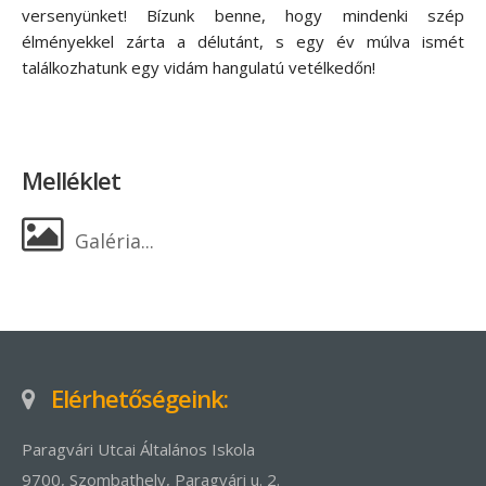
versenyünket! Bízunk benne, hogy mindenki szép
élményekkel zárta a délutánt, s egy év múlva ismét
találkozhatunk egy vidám hangulatú vetélkedőn!
Melléklet
Galéria...
Elérhetőségeink:
Paragvári Utcai Általános Iskola
9700, Szombathely, Paragvári u. 2.