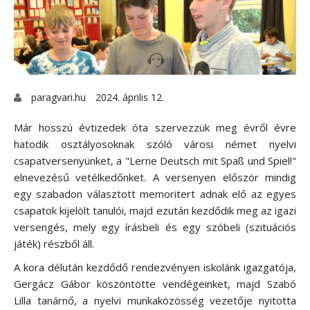
paragvari.hu
2024. április 12.
Már hosszú évtizedek óta szervezzük meg évről évre
hatodik osztályosoknak szóló városi német nyelvi
csapatversenyünket, a "Lerne Deutsch mit Spaß und Spiel!"
elnevezésű vetélkedőnket. A versenyen először mindig
egy szabadon választott memoritert adnak elő az egyes
csapatok kijelölt tanulói, majd ezután kezdődik meg az igazi
versengés, mely egy írásbeli és egy szóbeli (szituációs
játék) részből áll.
A kora délután kezdődő rendezvényen iskolánk igazgatója,
Gergácz Gábor köszöntötte vendégeinket, majd Szabó
Lilla tanárnő, a nyelvi munkaközösség vezetője nyitotta