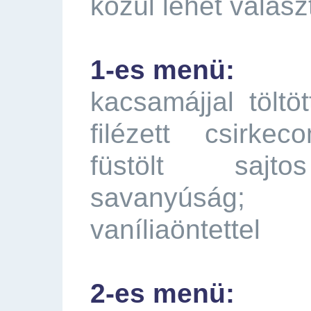
közül lehet válasz
1-es menü:
kacsamájjal töltö
filézett csirke
füstölt sajto
savanyúság;
vaníliaöntettel
2-es menü: