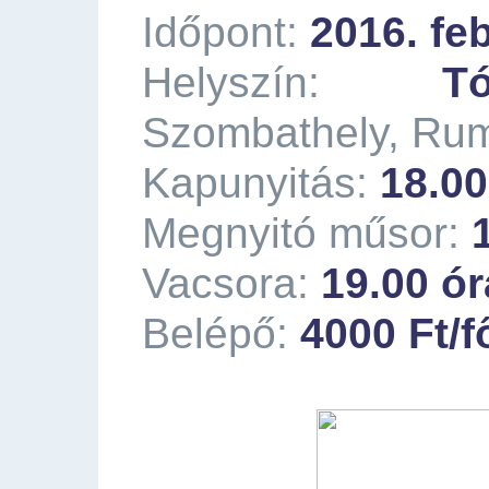
Időpont:
2016. fe
Helyszín:
T
Szombathely, Rumi
Kapunyitás:
18.00
Megnyitó műsor:
Vacsora:
19.00 ór
Belépő:
4000 Ft/f