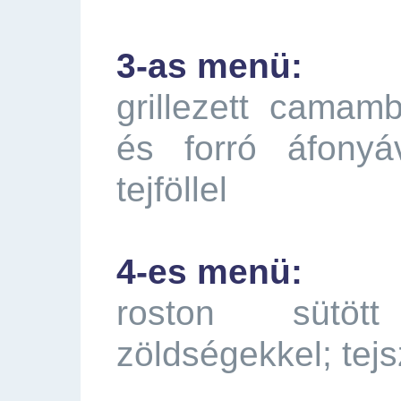
3-as menü:
grillezett camamb
és forró áfonyá
tejföllel
4-es menü:
roston sütött 
zöldségekkel; tej