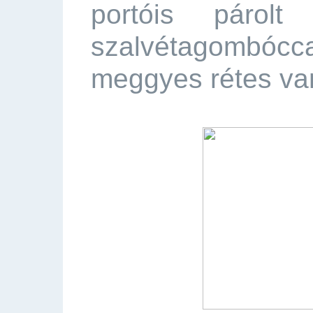
portóis párolt
szalvétagombócca
meggyes rétes van